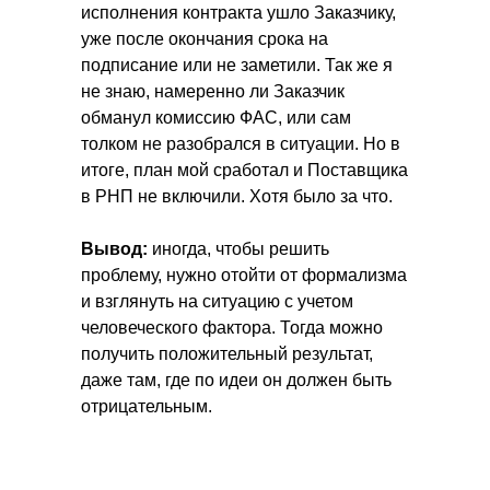
исполнения контракта ушло Заказчику,
уже после окончания срока на
подписание или не заметили. Так же я
не знаю, намеренно ли Заказчик
обманул комиссию ФАС, или сам
толком не разобрался в ситуации. Но в
итоге, план мой сработал и Поставщика
Получите решение своего
в РНП не включили. Хотя было за что.
вопроса
Вывод:
иногда, чтобы решить
на
бесплатной
проблему, нужно отойти от формализма
консультации
и взглянуть на ситуацию с учетом
человеческого фактора. Тогда можно
получить положительный результат,
даже там, где по идеи он должен быть
отрицательным.