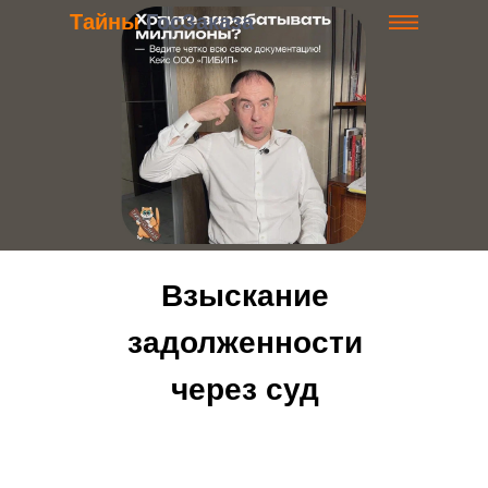
Тайны
ГосЗаказа
Взыскание
задолженности
через суд