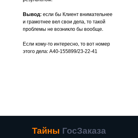
вопроса
на
бесплатной
Вывод:
если бы Клиент внимательнее
и грамотнее вел свои дела, то такой
консультации
проблемы не возникло бы вообще.
Если кому-то интересно, то вот номер
этого дела: А40-155899/23-22-41
Тайны
ГосЗаказа